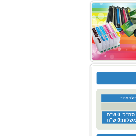
ה"כ מחיר
סה"כ: 0 ש"ח
משלוח:
0
ש"ח