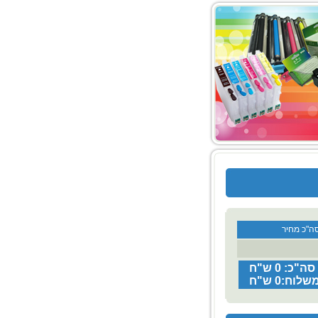
ה"כ מחיר
סה"כ: 0 ש"ח
משלוח:
0
ש"ח